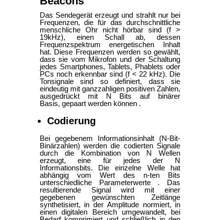
Beacons
Das Sendegerät erzeugt und strahlt nur bei
Frequenzen, die für das durchschnittliche
menschliche Ohr nicht hörbar sind (f >
19kHz), einen Schall ab, dessen
Frequenzspektrum energetischen Inhalt
hat. Diese Frequenzen werden so gewählt,
dass sie vom Mikrofon und der Schaltung
jedes Smartphones, Tablets, Phablets oder
PCs noch erkennbar sind (f < 22 kHz). Die
Tonsignale sind so definiert, dass sie
eindeutig mit ganzzahligen positiven Zahlen,
ausgedrückt mit N Bits auf binärer
Basis, gepaart werden können .
Codierung
Bei gegebenem Informationsinhalt (N-Bit-
Binärzahlen) werden die codierten Signale
durch die Kombination von N Wellen
erzeugt, eine für jedes der N
Informationsbits. Die einzelne Welle hat
abhängig vom Wert des n-ten Bits
unterschiedliche Parameterwerte . Das
resultierende Signal wird mit einer
gegebenen gewünschten Zeitlänge
synthetisiert, in der Amplitude normiert, in
einen digitalen Bereich umgewandelt, bei
Bedarf komprimiert und schließlich in den